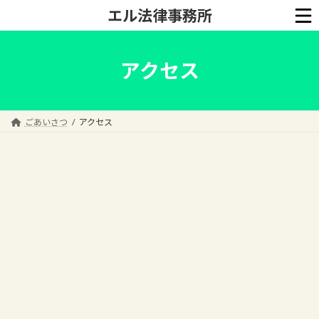
コ
ナ
エル法律事務所
ン
ビ
テ
ゲ
ン
ー
ツ
シ
アクセス
へ
ョ
ス
ン
キ
に
ッ
移
ごあいさつ
アクセス
プ
動