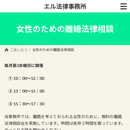
コ
ナ
エル法律事務所
ン
ビ
テ
ゲ
ン
ー
ツ
シ
女性のための離婚法律相談
へ
ョ
ス
ン
キ
に
ッ
移
ごあいさつ
女性のための離婚法律相談
プ
動
毎月第3水曜日に開催
①
10
：
00
～1
2：00
② 13
：
00～15
：
00
③ 15
：
30～17
：
30
当事務所では、離婚を考えておられる女性のために、無料の離婚
法律相談会を実施しています。時間は各枠２時間を取っています。
ゆっくりお話を聞かせください。